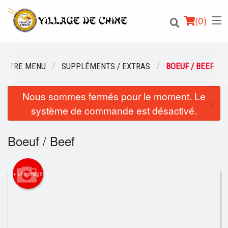
(
0
)
NOTRE MENU
SUPPLÉMENTS / EXTRAS
BOEUF / BEEF
Nous sommes fermés pour le moment. Le
Commander en ligne
×
système de commande est désactivé.
Emplacement
Boeuf / Beef
Français
Connection
+ une image
Inscription
Panier (0)