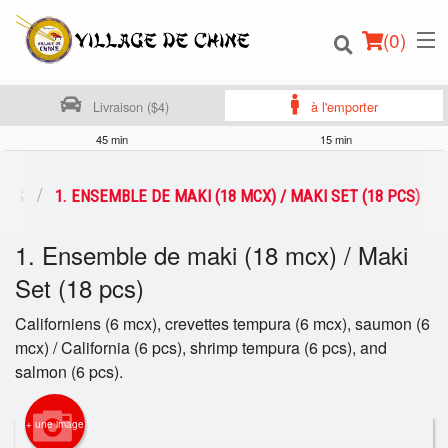
(
0
)
Livraison ($4)
à l'emporter
45 min
15 min
Commander en ligne
ONS
1. ENSEMBLE DE MAKI (18 MCX) / MAKI SET (18 PCS)
Emplacement
1. Ensemble de maki (18 mcx) / Maki
Set (18 pcs)
Français
Californiens (6 mcx), crevettes tempura (6 mcx), saumon (6
Connection
mcx) / California (6 pcs), shrimp tempura (6 pcs), and
salmon (6 pcs).
Inscription
+ une image
Panier (0)