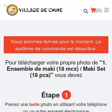
(
0
)
Nous sommes fermés pour le moment. Le
×
Commander en ligne
système de commande est désactivé.
Emplacement
Pour télécharger votre propre photo de
"1.
Ensemble de maki (18 mcx) / Maki Set
Français
vous devez
(18 pcs)"
Connection
Étape
1
Inscription
Prenez une
belle
photo en utilisant votre téléphone
Panier (0)
ou un autre appareil électronique