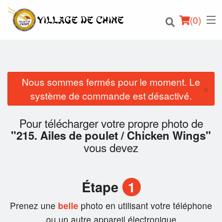
(
0
)
Nous sommes fermés pour le moment. Le
×
Commander en ligne
système de commande est désactivé.
Emplacement
Pour télécharger votre propre photo de
"215. Ailes de poulet / Chicken Wings"
Français
vous devez
Connection
Étape
1
Inscription
Prenez une
belle
photo en utilisant votre téléphone
Panier (0)
ou un autre appareil électronique