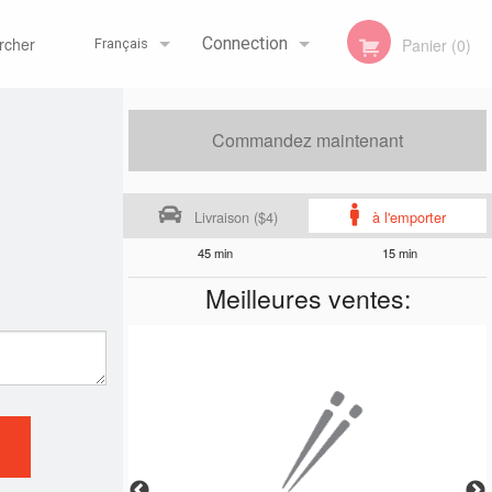
her
Connection
Panier (0)
Français
Inscription
Français
Commandez maintenant
Livraison ($4)
à l'emporter
English
45 min
15 min
Meilleures ventes: