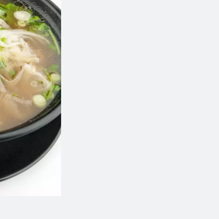
Repas du chef / Chef's Meal
№1
$52.99
$22.99