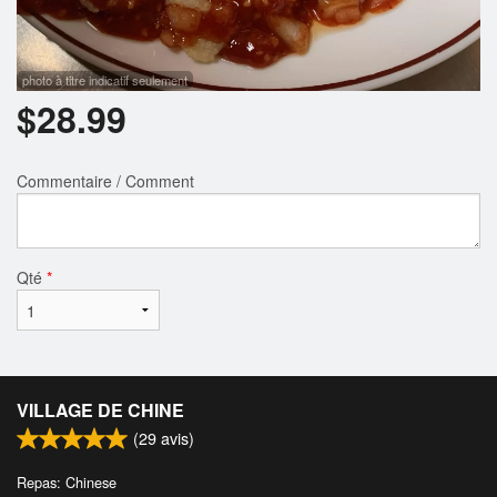
photo à titre indicatif seulement
$
28.99
Commentaire / Comment
Qté
*
VILLAGE DE CHINE
(
29
avis)
Repas: Chinese