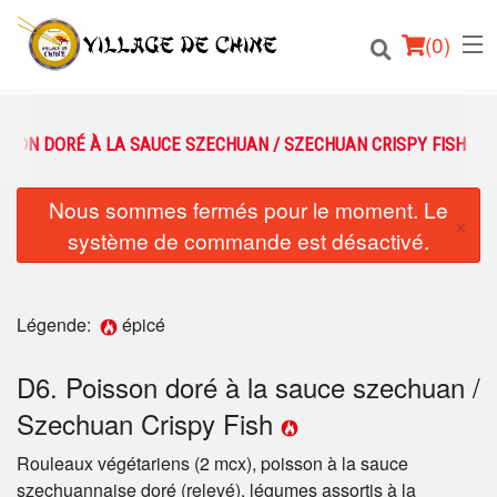
(
0
)
ISSON DORÉ À LA SAUCE SZECHUAN / SZECHUAN CRISPY FISH
Nous sommes fermés pour le moment. Le
Commander en ligne
×
système de commande est désactivé.
Emplacement
Français
Légende:
épicé
Connection
D6. Poisson doré à la sauce szechuan /
Szechuan Crispy Fish
Inscription
Rouleaux végétariens (2 mcx), poisson à la sauce
Panier (0)
szechuannaise doré (relevé), légumes assortis à la