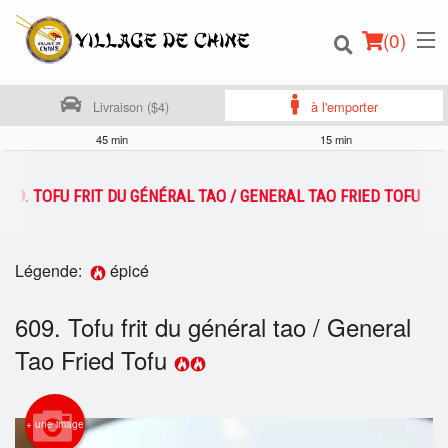
(
0
)
Livraison ($4)
à l'emporter
45 min
15 min
Commander en ligne
609. TOFU FRIT DU GÉNÉRAL TAO / GENERAL TAO FRIED TOFU
Emplacement
Légende:
épicé
Français
609. Tofu frit du général tao / General
Connection
Tao Fried Tofu
Inscription
+ une image
Panier (0)