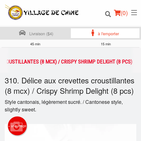
(
0
)
Livraison ($4)
à l'emporter
45 min
15 min
Commander en ligne
 CROUSTILLANTES (8 MCX) / CRISPY SHRIMP DELIGHT (8 PCS)
Emplacement
310. Délice aux crevettes croustillantes
(8 mcx) / Crispy Shrimp Delight (8 pcs)
Français
Style cantonais, légèrement sucré. / Cantonese style,
Connection
slightly sweet.
Inscription
+ une image
Panier (0)